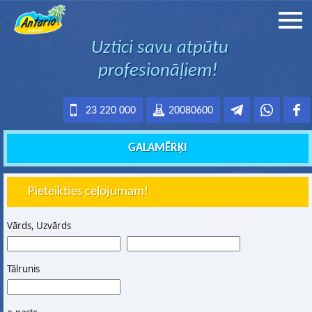
Uztici savu atpūtu
profesionāļiem!
23 220 000
20080600
GALAMĒRĶI
Pieteikties ceļojumam!
Vārds, Uzvārds
Tālrunis