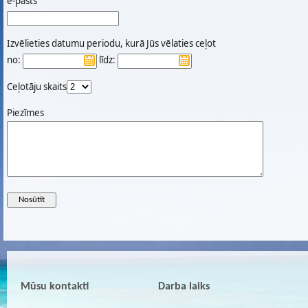
e-pasts
Izvēlieties datumu periodu, kurā Jūs vēlaties ceļot
no:
līdz:
Ceļotāju skaits
Piezīmes
Mūsu kontakti
Darba laiks