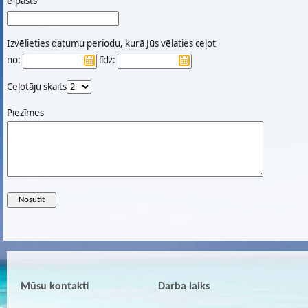
e-pasts
Izvēlieties datumu periodu, kurā Jūs vēlaties ceļot
no:
līdz:
Ceļotāju skaits
Piezīmes
Mūsu kontakti
Darba laiks