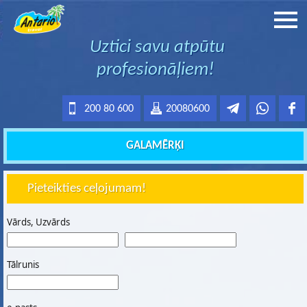
Uztici savu atpūtu
profesionāļiem!
200 80 600
20080600
GALAMĒRĶI
Pieteikties ceļojumam!
Vārds, Uzvārds
Tālrunis