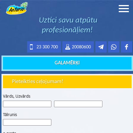
Uztici savu atpūtu
profesionāļiem!
23 300 700
20080600
GALAMĒRĶI
Pieteikties ceļojumam!
Vārds, Uzvārds
Tālrunis