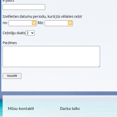
e-pasts
Izvēlieties datumu periodu, kurā Jūs vēlaties ceļot
no:
līdz:
Ceļotāju skaits
Piezīmes
Mūsu kontakti
Darba laiks