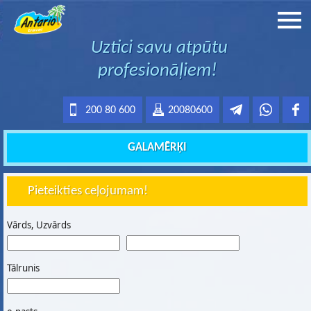
Uztici savu atpūtu
profesionāļiem!
200 80 600
20080600
GALAMĒRĶI
Pieteikties ceļojumam!
Vārds, Uzvārds
Tālrunis