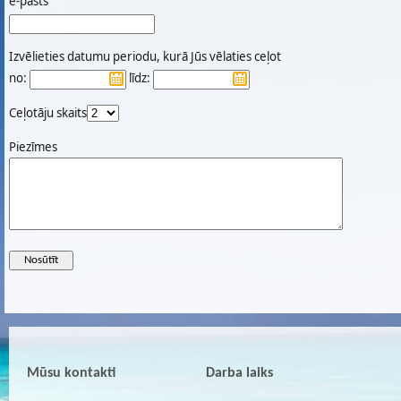
e-pasts
Izvēlieties datumu periodu, kurā Jūs vēlaties ceļot
no:
līdz:
Ceļotāju skaits
Piezīmes
Mūsu kontakti
Darba laiks