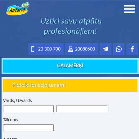
Uztici savu atpūtu
profesionāļiem!
23 300 700
20080600
GALAMĒRĶI
Pieteikties ceļojumam!
Vārds, Uzvārds
Tālrunis