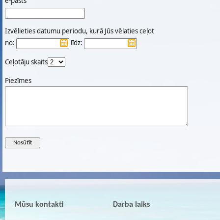
e-pasts
Izvēlieties datumu periodu, kurā Jūs vēlaties ceļot
no:
līdz:
Ceļotāju skaits
Piezīmes
Mūsu kontakti
Darba laiks