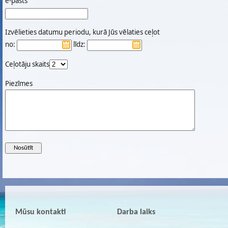
e-pasts
Izvēlieties datumu periodu, kurā Jūs vēlaties ceļot
no:
līdz:
Ceļotāju skaits
Piezīmes
Mūsu kontakti
Darba laiks