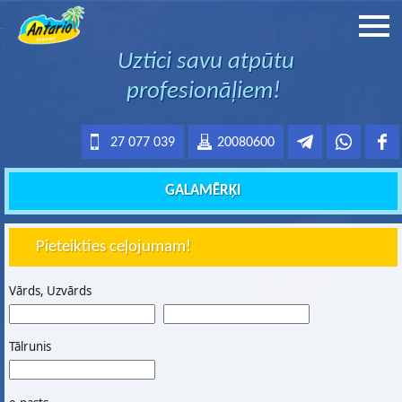
Uztici savu atpūtu
profesionāļiem!
27 077 039
20080600
GALAMĒRĶI
Pieteikties ceļojumam!
Vārds, Uzvārds
Tālrunis