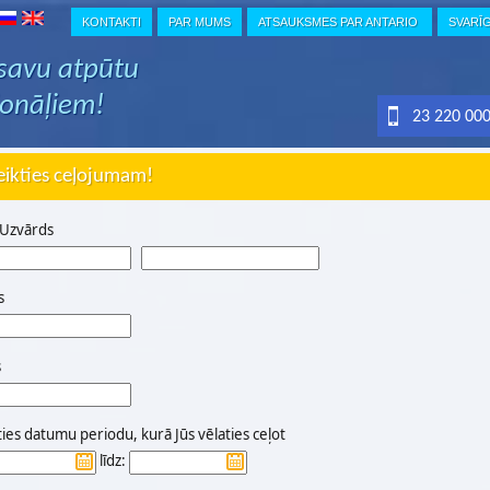
KONTAKTI
PAR MUMS
ATSAUKSMES PAR ANTARIO
SVARĪ
 savu atpūtu
ionāļiem!
23 220 00
eikties ceļojumam!
 Uzvārds
s
s
ties datumu periodu, kurā Jūs vēlaties ceļot
līdz: