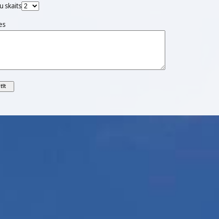
u skaits
es