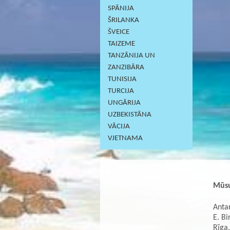
SPĀNIJA
ŠRILANKA
ŠVEICE
TAIZEME
TANZĀNIJA UN
ZANZIBĀRA
TUNISIJA
TURCIJA
UNGĀRIJA
UZBEKISTĀNA
VĀCIJA
VJETNAMA
Mūsu
Antar
E. Bi
Rīga,