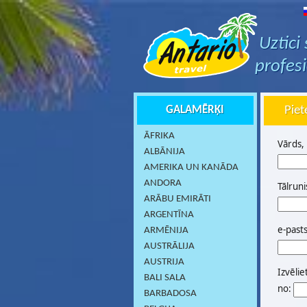
Uztici
profes
GALAMĒRĶI
Piet
ĀFRIKA
Vārds,
ALBĀNIJA
AMERIKA UN KANĀDA
ANDORA
Tālruni
ARĀBU EMIRĀTI
ARGENTĪNA
e-past
ARMĒNIJA
AUSTRĀLIJA
AUSTRIJA
Izvēlie
BALI SALA
no:
BARBADOSA