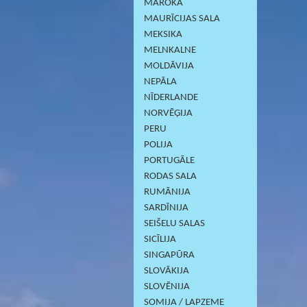
MAROKA
MAURĪCIJAS SALA
MEKSIKA
MELNKALNE
MOLDĀVIJA
NEPĀLA
NĪDERLANDE
NORVĒĢIJA
PERU
POLIJA
PORTUGĀLE
RODAS SALA
RUMĀNIJA
SARDĪNIJА
SEIŠELU SALAS
SICĪLIJA
SINGAPŪRA
SLOVĀKIJA
SLOVĒNIJA
SOMIJA / LAPZEME