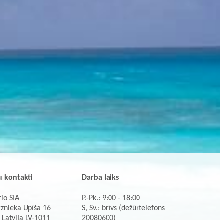
 kontakti
Darba laiks
io SIA
P.-Pk.: 9:00 - 18:00
rznieka Upīša 16
S, Sv.: brīvs (dežūrtelefons
 Latvija LV-1011
20080600)