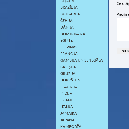
BEĻĢIJA
Ceļotāj
BRAZĪLIJA
Piezīm
BULGĀRIJA
ČEHIJA
DĀNIJA
DOMINIKĀNA
ĒĢIPTE
FILIPĪNAS
FRANCIJA
GAMBIJA UN SENEGĀLA
GRIEĶIJA
GRUZIJA
HORVĀTIJA
IGAUNIJA
INDIJA
ISLANDE
ITĀLIJA
JAMAIKA
JAPĀNA
KAMBODŽA