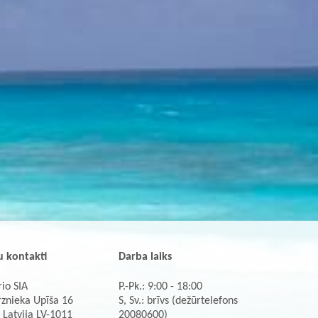
 kontakti
Darba laiks
io SIA
P.-Pk.: 9:00 - 18:00
rznieka Upīša 16
S, Sv.: brīvs (dežūrtelefons
 Latvija LV-1011
20080600)