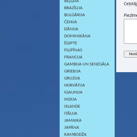
BEĻĢIJA
Ceļotāj
BRAZĪLIJA
Piezīm
BULGĀRIJA
ČEHIJA
DĀNIJA
DOMINIKĀNA
ĒĢIPTE
FILIPĪNAS
FRANCIJA
GAMBIJA UN SENEGĀLA
GRIEĶIJA
GRUZIJA
HORVĀTIJA
IGAUNIJA
INDIJA
ISLANDE
ITĀLIJA
JAMAIKA
JAPĀNA
KAMBODŽA