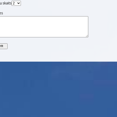
u skaits
es