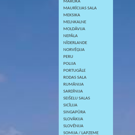
MAROKA
MAURĪCIJAS SALA
MEKSIKA
MELNKALNE
MOLDĀVIJA
NEPĀLA
NĪDERLANDE
NORVĒĢIJA
PERU
POLIJA
PORTUGĀLE
RODAS SALA
RUMĀNIJA
SARDĪNIJА
SEIŠELU SALAS
SICĪLIJA
SINGAPŪRA
SLOVĀKIJA
SLOVĒNIJA
SOMIJA / LAPZEME