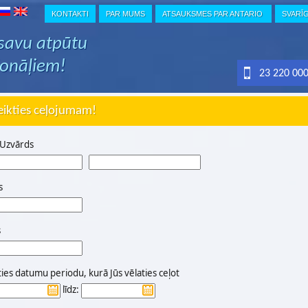
KONTAKTI
PAR MUMS
ATSAUKSMES PAR ANTARIO
SVARĪ
 savu atpūtu
ionāļiem!
23 220 00
eikties ceļojumam!
 Uzvārds
s
s
ties datumu periodu, kurā Jūs vēlaties ceļot
līdz: