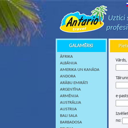
Uztici
profes
GALAMĒRĶI
Piet
ĀFRIKA
Vārds,
ALBĀNIJA
AMERIKA UN KANĀDA
ANDORA
Tālruni
ARĀBU EMIRĀTI
ARGENTĪNA
e-past
ARMĒNIJA
AUSTRĀLIJA
AUSTRIJA
Izvēlie
BALI SALA
no:
BARBADOSA