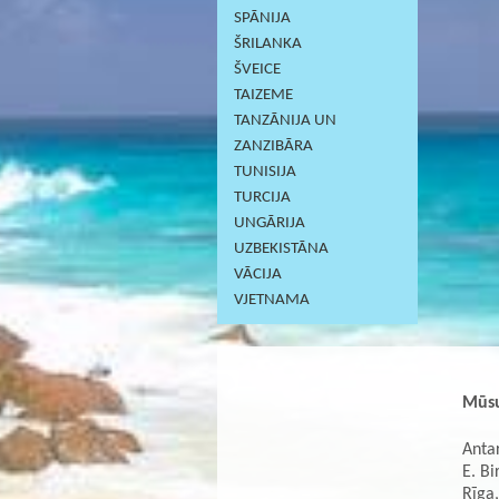
SPĀNIJA
ŠRILANKA
ŠVEICE
TAIZEME
TANZĀNIJA UN
ZANZIBĀRA
TUNISIJA
TURCIJA
UNGĀRIJA
UZBEKISTĀNA
VĀCIJA
VJETNAMA
Mūsu
Antar
E. Bi
Rīga,