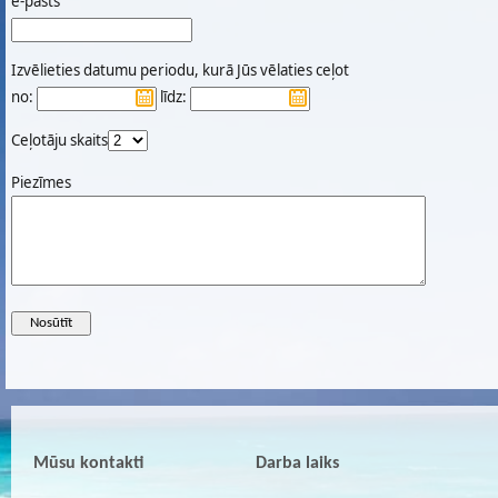
e-pasts
Izvēlieties datumu periodu, kurā Jūs vēlaties ceļot
no:
līdz:
Ceļotāju skaits
Piezīmes
Mūsu kontakti
Darba laiks