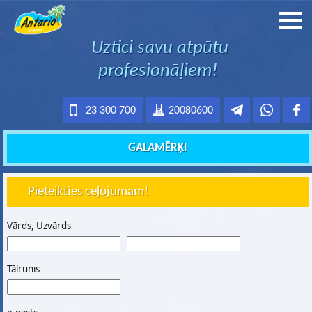
Uztici savu atpūtu
profesionāļiem!
23 300 700
20080600
GALAMĒRĶI
Pieteikties ceļojumam!
Vārds, Uzvārds
Tālrunis