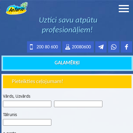
Uztici savu atpūtu
profesionāļiem!
200 80 600
20080600
GALAMĒRĶI
Pieteikties ceļojumam!
Vārds, Uzvārds
Tālrunis