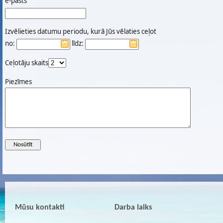
e-pasts
Izvēlieties datumu periodu, kurā Jūs vēlaties ceļot
no:
līdz:
Ceļotāju skaits
Piezīmes
Mūsu kontakti
Darba laiks