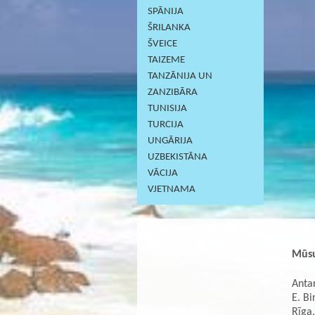
SPĀNIJA
ŠRILANKA
ŠVEICE
TAIZEME
TANZĀNIJA UN
ZANZIBĀRA
TUNISIJA
TURCIJA
UNGĀRIJA
UZBEKISTĀNA
VĀCIJA
VJETNAMA
Mūsu
Antar
E. Bi
Rīga,