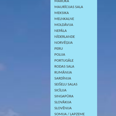
MAROKA
MAURĪCIJAS SALA
MEKSIKA
MELNKALNE
MOLDĀVIJA
NEPĀLA
NĪDERLANDE
NORVĒĢIJA
PERU
POLIJA
PORTUGĀLE
RODAS SALA
RUMĀNIJA
SARDĪNIJА
SEIŠELU SALAS
SICĪLIJA
SINGAPŪRA
SLOVĀKIJA
SLOVĒNIJA
SOMIJA / LAPZEME