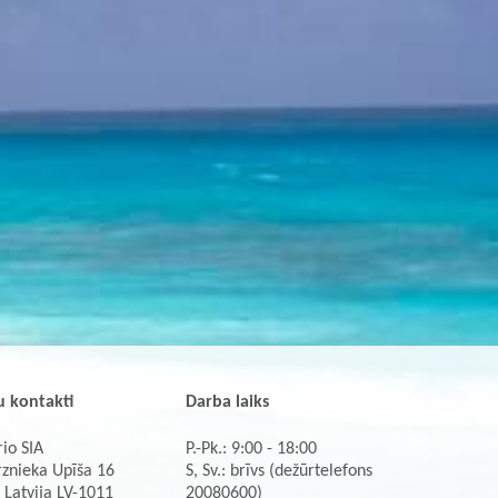
 kontakti
Darba laiks
io SIA
P.-Pk.: 9:00 - 18:00
rznieka Upīša 16
S, Sv.: brīvs (dežūrtelefons
 Latvija LV-1011
20080600)