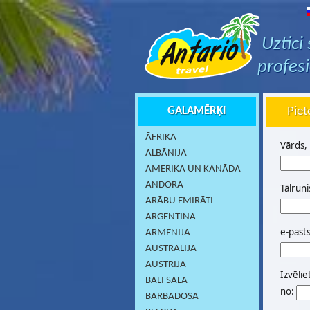
Uztici
profes
GALAMĒRĶI
Piet
ĀFRIKA
Vārds,
ALBĀNIJA
AMERIKA UN KANĀDA
ANDORA
Tālruni
ARĀBU EMIRĀTI
ARGENTĪNA
e-past
ARMĒNIJA
AUSTRĀLIJA
AUSTRIJA
Izvēlie
BALI SALA
no:
BARBADOSA