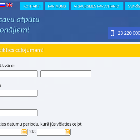
KONTAKTI
PAR MUMS
ATSAUKSMES PAR ANTARIO
SVARĪ
 savu atpūtu
ionāļiem!
23 220 00
eikties ceļojumam!
 Uzvārds
s
s
ties datumu periodu, kurā Jūs vēlaties ceļot
līdz: