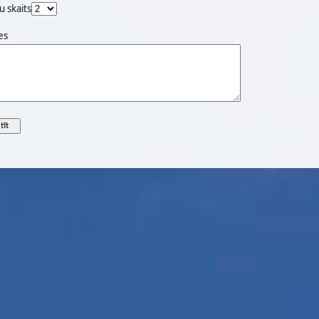
u skaits
es