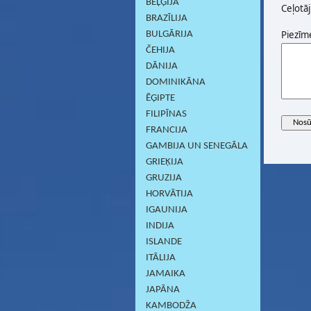
BEĻĢIJA
Ceļotāj
BRAZĪLIJA
Piezīm
BULGĀRIJA
ČEHIJA
DĀNIJA
DOMINIKĀNA
ĒĢIPTE
FILIPĪNAS
FRANCIJA
GAMBIJA UN SENEGĀLA
GRIEĶIJA
GRUZIJA
HORVĀTIJA
IGAUNIJA
INDIJA
ISLANDE
ITĀLIJA
JAMAIKA
JAPĀNA
KAMBODŽA