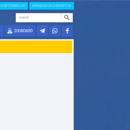
GA INFORMĀCIJA
APMAKSA UN GARANTIJA
9
20080600