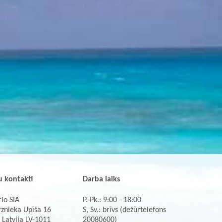
 kontakti
Darba laiks
io SIA
P.-Pk.: 9:00 - 18:00
rznieka Upīša 16
S, Sv.: brīvs (dežūrtelefons
 Latvija LV-1011
20080600)