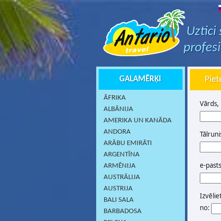
Uztici
profes
GALAMĒRĶI
Piet
ĀFRIKA
Vārds,
ALBĀNIJA
AMERIKA UN KANĀDA
ANDORA
Tālruni
ARĀBU EMIRĀTI
ARGENTĪNA
e-past
ARMĒNIJA
AUSTRĀLIJA
AUSTRIJA
Izvēlie
BALI SALA
no:
BARBADOSA