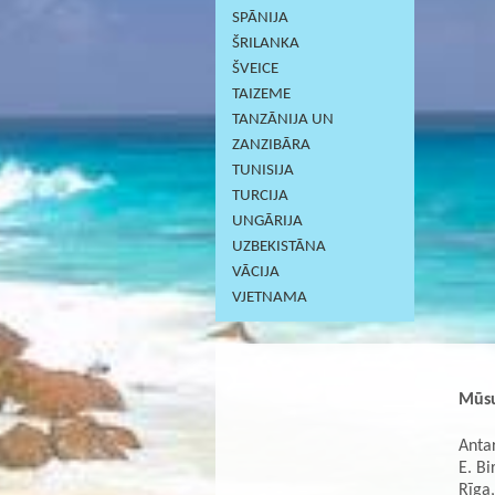
SPĀNIJA
ŠRILANKA
ŠVEICE
TAIZEME
TANZĀNIJA UN
ZANZIBĀRA
TUNISIJA
TURCIJA
UNGĀRIJA
UZBEKISTĀNA
VĀCIJA
VJETNAMA
Mūsu
Antar
E. Bi
Rīga,