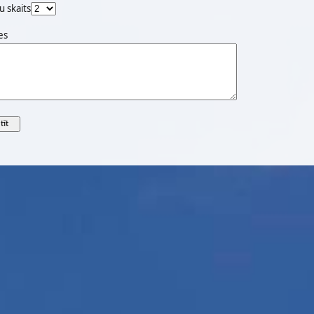
u skaits
es