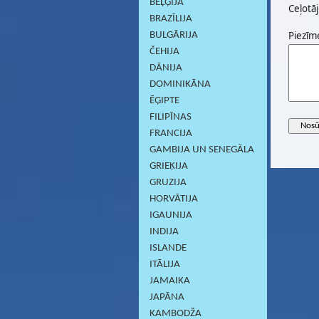
BEĻĢIJA
Ceļotāj
BRAZĪLIJA
Piezīm
BULGĀRIJA
ČEHIJA
DĀNIJA
DOMINIKĀNA
ĒĢIPTE
FILIPĪNAS
FRANCIJA
GAMBIJA UN SENEGĀLA
GRIEĶIJA
GRUZIJA
HORVĀTIJA
IGAUNIJA
INDIJA
ISLANDE
ITĀLIJA
JAMAIKA
JAPĀNA
KAMBODŽA