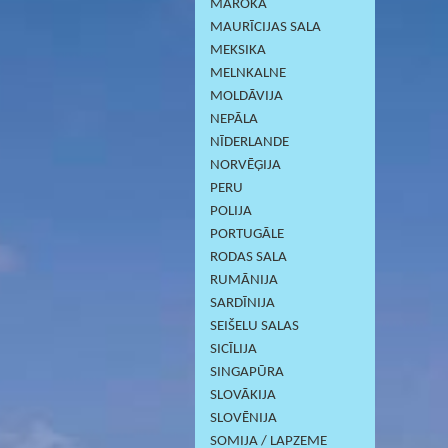
MAROKA
MAURĪCIJAS SALA
MEKSIKA
MELNKALNE
MOLDĀVIJA
NEPĀLA
NĪDERLANDE
NORVĒĢIJA
PERU
POLIJA
PORTUGĀLE
RODAS SALA
RUMĀNIJA
SARDĪNIJА
SEIŠELU SALAS
SICĪLIJA
SINGAPŪRA
SLOVĀKIJA
SLOVĒNIJA
SOMIJA / LAPZEME