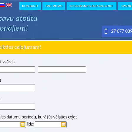
KONTAKTI
PAR MUMS
ATSAUKSMES PAR ANTARIO
SVARĪ
 savu atpūtu
ionāļiem!
27 077 03
eikties ceļojumam!
 Uzvārds
s
s
ties datumu periodu, kurā Jūs vēlaties ceļot
līdz: