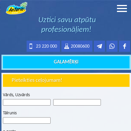
Uztici savu atpūtu
profesionāļiem!
23 220 000
20080600
GALAMĒRĶI
Pieteikties ceļojumam!
Vārds, Uzvārds
Tālrunis