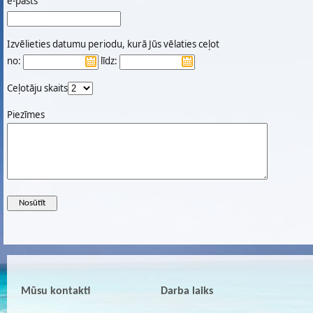
e-pasts
Izvēlieties datumu periodu, kurā Jūs vēlaties ceļot
no:
līdz:
Ceļotāju skaits
Piezīmes
Mūsu kontakti
Darba laiks