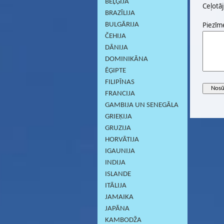
BEĻĢIJA
Ceļotāj
BRAZĪLIJA
Piezīm
BULGĀRIJA
ČEHIJA
DĀNIJA
DOMINIKĀNA
ĒĢIPTE
FILIPĪNAS
FRANCIJA
GAMBIJA UN SENEGĀLA
GRIEĶIJA
GRUZIJA
HORVĀTIJA
IGAUNIJA
INDIJA
ISLANDE
ITĀLIJA
JAMAIKA
JAPĀNA
KAMBODŽA