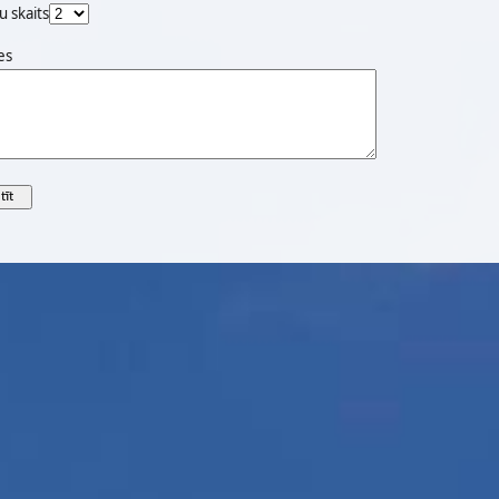
u skaits
es