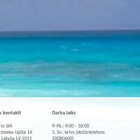
 kontakti
Darba laiks
io SIA
P.-Pk.: 9:00 - 18:00
rznieka Upīša 16
S, Sv.: brīvs (dežūrtelefons
 Latvija LV-1011
20080600)