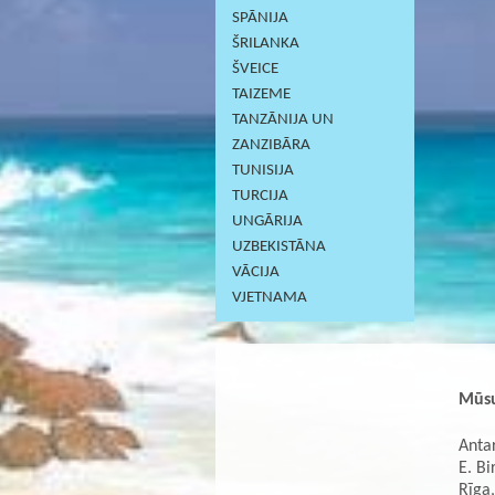
SPĀNIJA
ŠRILANKA
ŠVEICE
TAIZEME
TANZĀNIJA UN
ZANZIBĀRA
TUNISIJA
TURCIJA
UNGĀRIJA
UZBEKISTĀNA
VĀCIJA
VJETNAMA
Mūsu
Antar
E. Bi
Rīga,