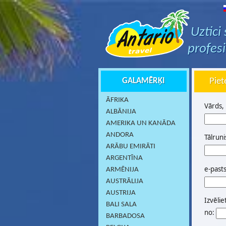
Uztici
profes
GALAMĒRĶI
Piet
ĀFRIKA
Vārds,
ALBĀNIJA
AMERIKA UN KANĀDA
ANDORA
Tālruni
ARĀBU EMIRĀTI
ARGENTĪNA
e-past
ARMĒNIJA
AUSTRĀLIJA
AUSTRIJA
Izvēlie
BALI SALA
no:
BARBADOSA