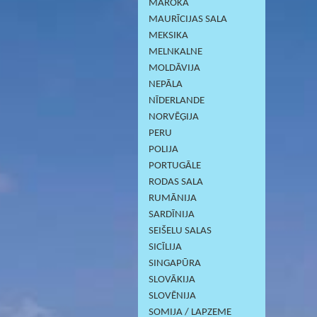
MAROKA
MAURĪCIJAS SALA
MEKSIKA
MELNKALNE
MOLDĀVIJA
NEPĀLA
NĪDERLANDE
NORVĒĢIJA
PERU
POLIJA
PORTUGĀLE
RODAS SALA
RUMĀNIJA
SARDĪNIJА
SEIŠELU SALAS
SICĪLIJA
SINGAPŪRA
SLOVĀKIJA
SLOVĒNIJA
SOMIJA / LAPZEME