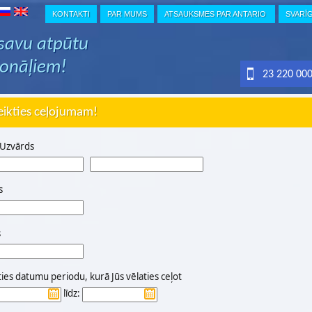
KONTAKTI
PAR MUMS
ATSAUKSMES PAR ANTARIO
SVARĪ
 savu atpūtu
ionāļiem!
23 220 00
eikties ceļojumam!
 Uzvārds
s
s
ties datumu periodu, kurā Jūs vēlaties ceļot
līdz: