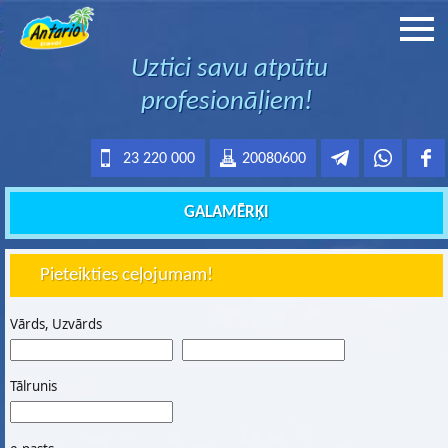
Uztici savu atpūtu
profesionāļiem!
23 220 000
20080600
GALAMĒRĶI
Pieteikties ceļojumam!
Vārds, Uzvārds
Tālrunis