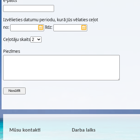
e-pasts
Izvēlieties datumu periodu, kurā Jūs vēlaties ceļot
no:
līdz:
Ceļotāju skaits
Piezīmes
Mūsu kontakti
Darba laiks