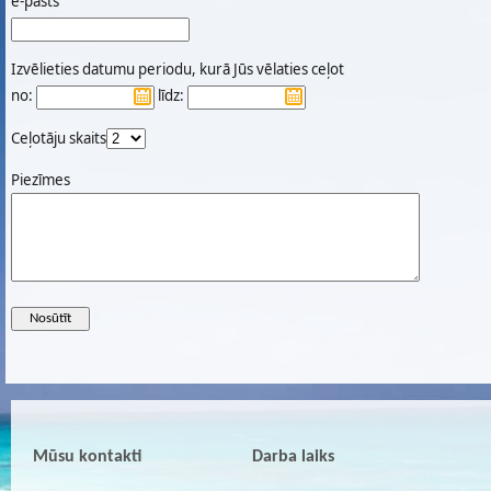
e-pasts
Izvēlieties datumu periodu, kurā Jūs vēlaties ceļot
no:
līdz:
Ceļotāju skaits
Piezīmes
Mūsu kontakti
Darba laiks