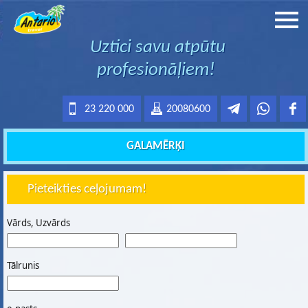
Uztici savu atpūtu
profesionāļiem!
23 220 000
20080600
GALAMĒRĶI
Pieteikties ceļojumam!
Vārds, Uzvārds
Tālrunis