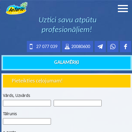
Uztici savu atpūtu
profesionāļiem!
27 077 039
20080600
GALAMĒRĶI
Pieteikties ceļojumam!
Vārds, Uzvārds
Tālrunis