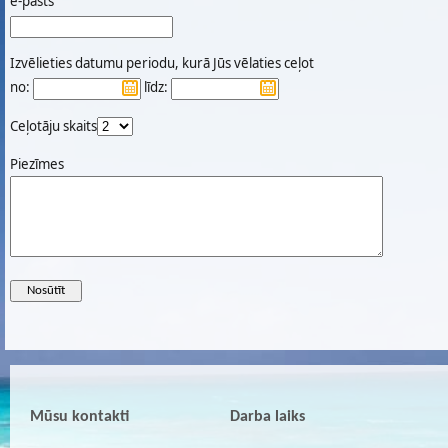
e-pasts
Izvēlieties datumu periodu, kurā Jūs vēlaties ceļot
no:
līdz:
Ceļotāju skaits
Piezīmes
Mūsu kontakti
Darba laiks