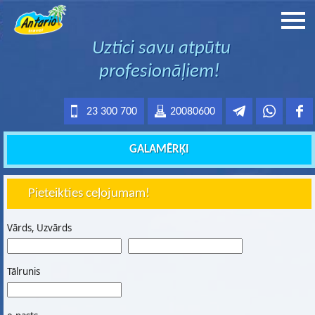
Uztici savu atpūtu
profesionāļiem!
23 300 700
20080600
GALAMĒRĶI
Pieteikties ceļojumam!
Vārds, Uzvārds
Tālrunis