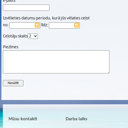
e-pasts
Izvēlieties datumu periodu, kurā Jūs vēlaties ceļot
no:
līdz:
Ceļotāju skaits
Piezīmes
Mūsu kontakti
Darba laiks