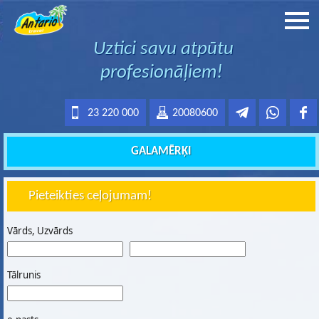
Uztici savu atpūtu
profesionāļiem!
23 220 000
20080600
GALAMĒRĶI
Pieteikties ceļojumam!
Vārds, Uzvārds
Tālrunis