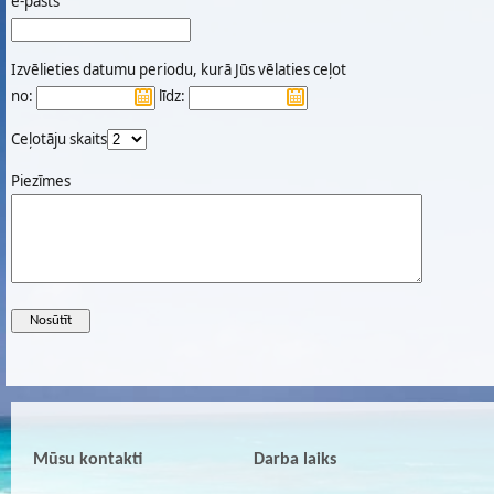
e-pasts
Izvēlieties datumu periodu, kurā Jūs vēlaties ceļot
no:
līdz:
Ceļotāju skaits
Piezīmes
Mūsu kontakti
Darba laiks