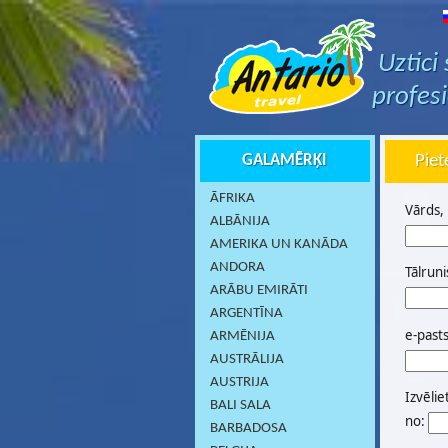
Uztici
profes
GALAMĒRĶI
Piet
ĀFRIKA
Vārds,
ALBĀNIJA
AMERIKA UN KANĀDA
ANDORA
Tālruni
ARĀBU EMIRĀTI
ARGENTĪNA
e-past
ARMĒNIJA
AUSTRĀLIJA
AUSTRIJA
Izvēlie
BALI SALA
no:
BARBADOSA