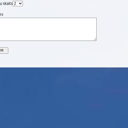
u skaits
es