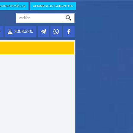
GA INFORMĀCIJA
APMAKSA UN GARANTIJA
0
20080600