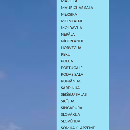
MAROKA
MAURĪCIJAS SALA
MEKSIKA
MELNKALNE
MOLDĀVIJA
NEPĀLA
NĪDERLANDE
NORVĒĢIJA
PERU
POLIJA
PORTUGĀLE
RODAS SALA
RUMĀNIJA
SARDĪNIJА
SEIŠELU SALAS
SICĪLIJA
SINGAPŪRA
SLOVĀKIJA
SLOVĒNIJA
SOMIJA / LAPZEME