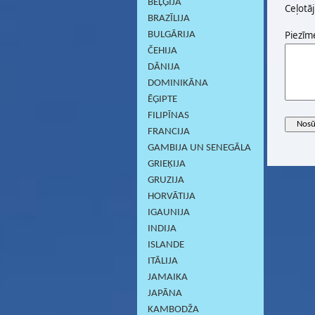
BEĻĢIJA
Ceļotāj
BRAZĪLIJA
Piezīm
BULGĀRIJA
ČEHIJA
DĀNIJA
DOMINIKĀNA
ĒĢIPTE
FILIPĪNAS
FRANCIJA
GAMBIJA UN SENEGĀLA
GRIEĶIJA
GRUZIJA
HORVĀTIJA
IGAUNIJA
INDIJA
ISLANDE
ITĀLIJA
JAMAIKA
JAPĀNA
KAMBODŽA