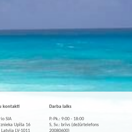
 kontakti
Darba laiks
io SIA
P.-Pk.: 9:00 - 18:00
rznieka Upīša 16
S, Sv.: brīvs (dežūrtelefons
 Latvija LV-1011
20080600)