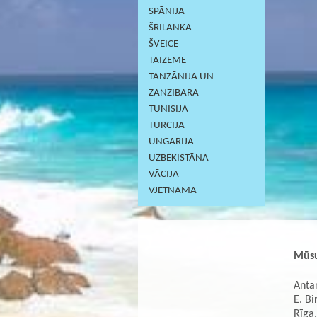
SPĀNIJA
ŠRILANKA
ŠVEICE
TAIZEME
TANZĀNIJA UN
ZANZIBĀRA
TUNISIJA
TURCIJA
UNGĀRIJA
UZBEKISTĀNA
VĀCIJA
VJETNAMA
Mūsu
Antar
E. Bi
Rīga,