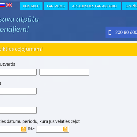
KONTAKTI
PAR MUMS
ATSAUKSMES PAR ANTARIO
SVARĪ
 savu atpūtu
ionāļiem!
200 80 60
eikties ceļojumam!
 Uzvārds
s
s
ties datumu periodu, kurā Jūs vēlaties ceļot
līdz: