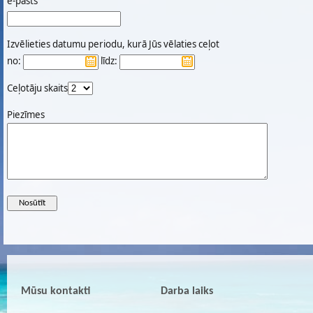
e-pasts
Izvēlieties datumu periodu, kurā Jūs vēlaties ceļot
no:
līdz:
Ceļotāju skaits
Piezīmes
Mūsu kontakti
Darba laiks