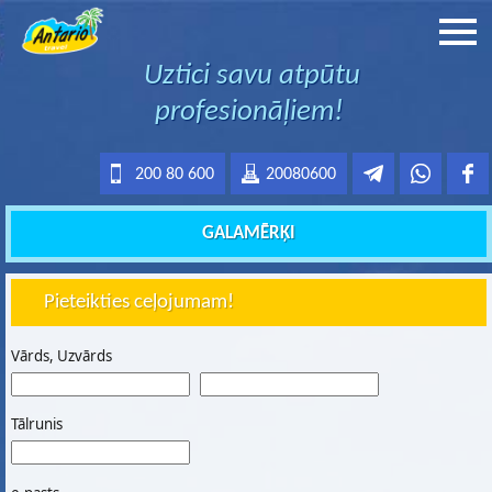
Uztici savu atpūtu
profesionāļiem!
200 80 600
20080600
GALAMĒRĶI
Pieteikties ceļojumam!
Vārds, Uzvārds
Tālrunis