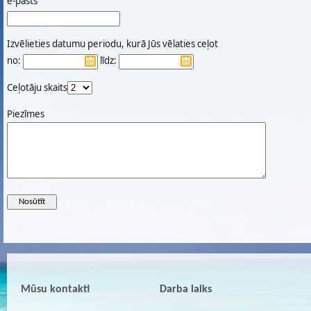
e-pasts
Izvēlieties datumu periodu, kurā Jūs vēlaties ceļot
no:
līdz:
Ceļotāju skaits
Piezīmes
Mūsu kontakti
Darba laiks