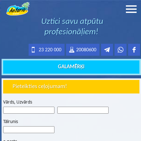
Uztici savu atpūtu
profesionāļiem!
23 220 000
20080600
GALAMĒRĶI
Pieteikties ceļojumam!
Vārds, Uzvārds
Tālrunis