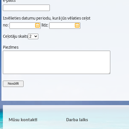
e-pasts
Izvēlieties datumu periodu, kurā Jūs vēlaties ceļot
no:
līdz:
Ceļotāju skaits
Piezīmes
Mūsu kontakti
Darba laiks