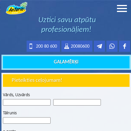
Uztici savu atpūtu
profesionāļiem!
200 80 600
20080600
GALAMĒRĶI
Pieteikties ceļojumam!
Vārds, Uzvārds
Tālrunis