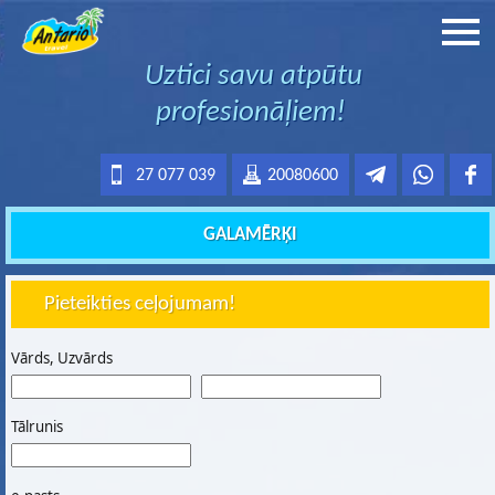
Uztici savu atpūtu
profesionāļiem!
27 077 039
20080600
GALAMĒRĶI
Pieteikties ceļojumam!
Vārds, Uzvārds
Tālrunis