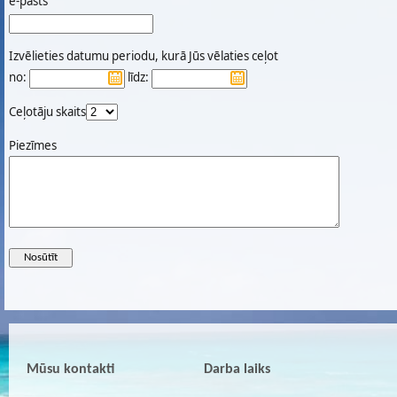
e-pasts
Izvēlieties datumu periodu, kurā Jūs vēlaties ceļot
no:
līdz:
Ceļotāju skaits
Piezīmes
Mūsu kontakti
Darba laiks