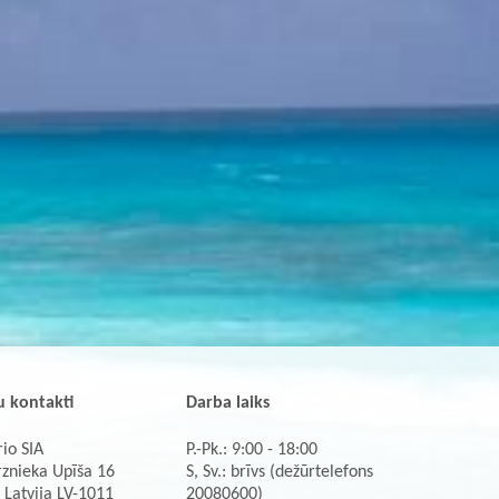
 kontakti
Darba laiks
io SIA
P.-Pk.: 9:00 - 18:00
rznieka Upīša 16
S, Sv.: brīvs (dežūrtelefons
 Latvija LV-1011
20080600)