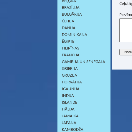
BEĻĢIJA
Ceļotāj
BRAZĪLIJA
Piezīm
BULGĀRIJA
ČEHIJA
DĀNIJA
DOMINIKĀNA
ĒĢIPTE
FILIPĪNAS
FRANCIJA
GAMBIJA UN SENEGĀLA
GRIEĶIJA
GRUZIJA
HORVĀTIJA
IGAUNIJA
INDIJA
ISLANDE
ITĀLIJA
JAMAIKA
JAPĀNA
KAMBODŽA