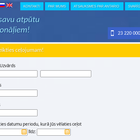
KONTAKTI
PAR MUMS
ATSAUKSMES PAR ANTARIO
SVARĪ
 savu atpūtu
ionāļiem!
23 220 00
eikties ceļojumam!
 Uzvārds
s
s
ties datumu periodu, kurā Jūs vēlaties ceļot
līdz: