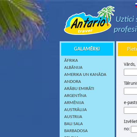
Uztici
profes
GALAMĒRĶI
Piet
ĀFRIKA
Vārds,
ALBĀNIJA
AMERIKA UN KANĀDA
ANDORA
Tālruni
ARĀBU EMIRĀTI
ARGENTĪNA
e-past
ARMĒNIJA
AUSTRĀLIJA
AUSTRIJA
Izvēlie
BALI SALA
no:
BARBADOSA