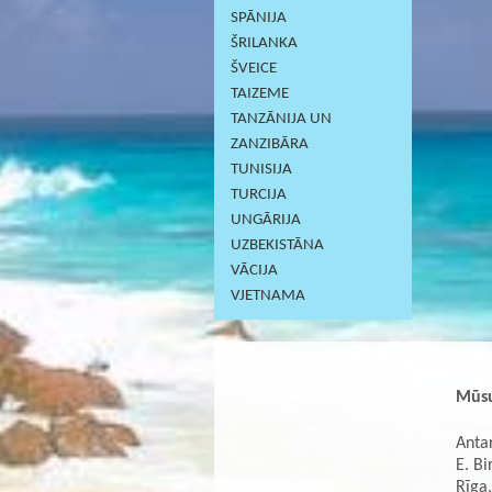
SPĀNIJA
ŠRILANKA
ŠVEICE
TAIZEME
TANZĀNIJA UN
ZANZIBĀRA
TUNISIJA
TURCIJA
UNGĀRIJA
UZBEKISTĀNA
VĀCIJA
VJETNAMA
Mūsu
Antar
E. Bi
Rīga,