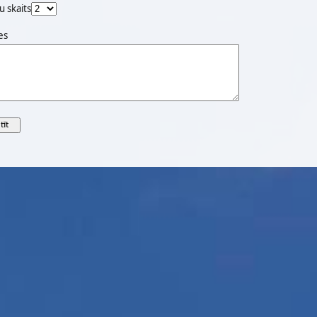
u skaits
es