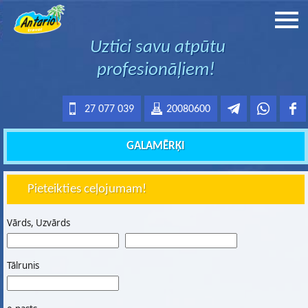
Uztici savu atpūtu
profesionāļiem!
27 077 039
20080600
GALAMĒRĶI
Pieteikties ceļojumam!
Vārds, Uzvārds
Tālrunis