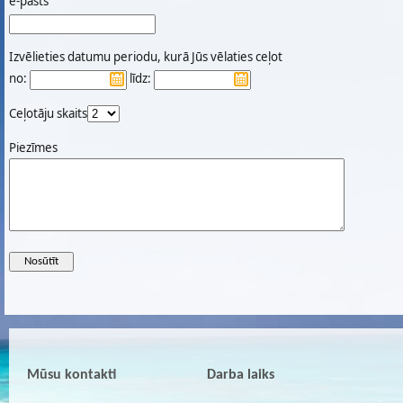
e-pasts
Izvēlieties datumu periodu, kurā Jūs vēlaties ceļot
no:
līdz:
Ceļotāju skaits
Piezīmes
Mūsu kontakti
Darba laiks