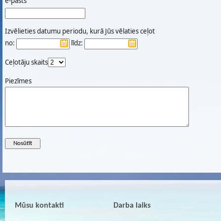
e-pasts
Izvēlieties datumu periodu, kurā Jūs vēlaties ceļot
no:
līdz:
Ceļotāju skaits
Piezīmes
Mūsu kontakti
Darba laiks