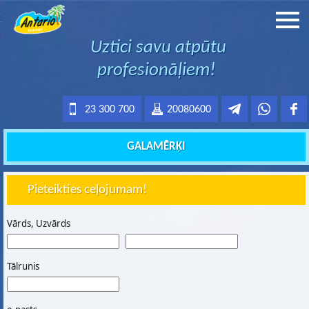
Uztici savu atpūtu
profesionāļiem!
23 300 700
20080600
GALAMĒRĶI
Pieteikties ceļojumam!
Vārds, Uzvārds
Tālrunis