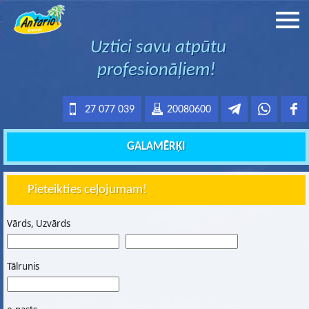
Uztici savu atpūtu
profesionāļiem!
27 077 039
20080600
GALAMĒRĶI
Pieteikties ceļojumam!
Vārds, Uzvārds
Tālrunis