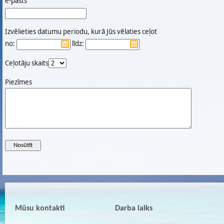
e-pasts
Izvēlieties datumu periodu, kurā Jūs vēlaties ceļot
no:
līdz:
Ceļotāju skaits
Piezīmes
Mūsu kontakti
Darba laiks