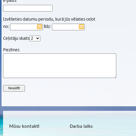
e-pasts
Izvēlieties datumu periodu, kurā Jūs vēlaties ceļot
no:
līdz:
Ceļotāju skaits
Piezīmes
Mūsu kontakti
Darba laiks