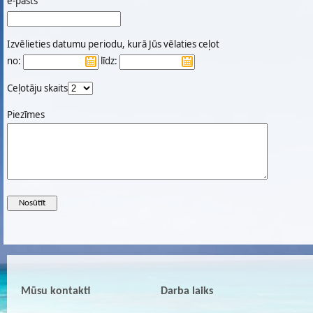
e-pasts
Izvēlieties datumu periodu, kurā Jūs vēlaties ceļot
no:
līdz:
Ceļotāju skaits
Piezīmes
Mūsu kontakti
Darba laiks