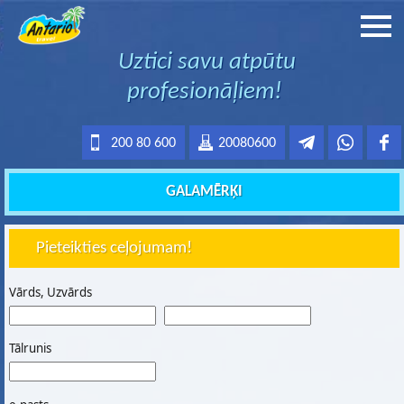
Uztici savu atpūtu
profesionāļiem!
200 80 600
20080600
GALAMĒRĶI
Pieteikties ceļojumam!
Vārds, Uzvārds
Tālrunis