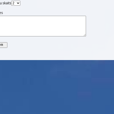
u skaits
es