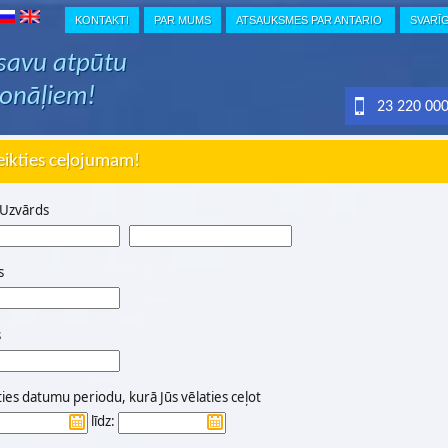
KONTAKTI
PAR MUMS
ATSAUKSMES PAR ANTARIO
SVARĪ
 savu atpūtu
ionāļiem!
23 220 00
eikties ceļojumam!
 Uzvārds
s
s
ties datumu periodu, kurā Jūs vēlaties ceļot
līdz: