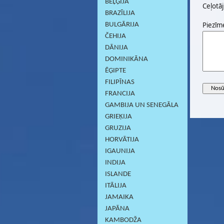
BEĻĢIJA
Ceļotāj
BRAZĪLIJA
Piezīm
BULGĀRIJA
ČEHIJA
DĀNIJA
DOMINIKĀNA
ĒĢIPTE
FILIPĪNAS
FRANCIJA
GAMBIJA UN SENEGĀLA
GRIEĶIJA
GRUZIJA
HORVĀTIJA
IGAUNIJA
INDIJA
ISLANDE
ITĀLIJA
JAMAIKA
JAPĀNA
KAMBODŽA