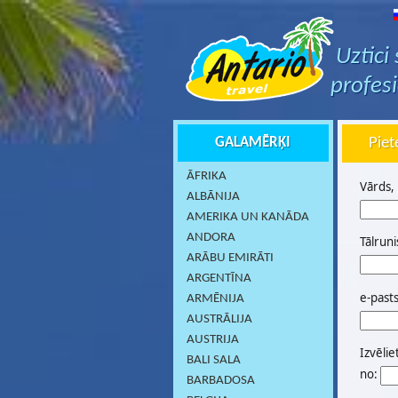
Uztici
profes
GALAMĒRĶI
Piet
ĀFRIKA
Vārds,
ALBĀNIJA
AMERIKA UN KANĀDA
ANDORA
Tālruni
ARĀBU EMIRĀTI
ARGENTĪNA
e-past
ARMĒNIJA
AUSTRĀLIJA
AUSTRIJA
Izvēlie
BALI SALA
no:
BARBADOSA