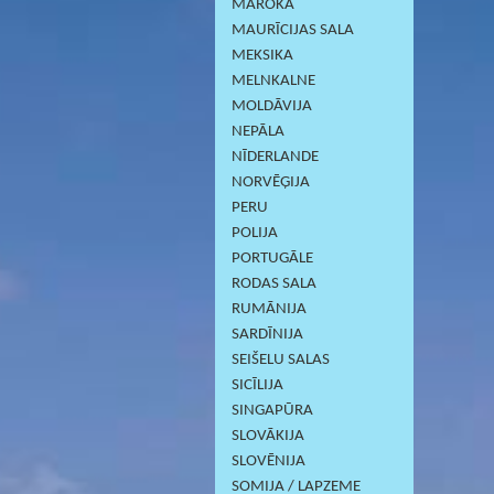
MAROKA
MAURĪCIJAS SALA
MEKSIKA
MELNKALNE
MOLDĀVIJA
NEPĀLA
NĪDERLANDE
NORVĒĢIJA
PERU
POLIJA
PORTUGĀLE
RODAS SALA
RUMĀNIJA
SARDĪNIJА
SEIŠELU SALAS
SICĪLIJA
SINGAPŪRA
SLOVĀKIJA
SLOVĒNIJA
SOMIJA / LAPZEME