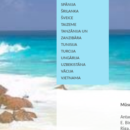
SPĀNIJA
ŠRILANKA
ŠVEICE
TAIZEME
TANZĀNIJA UN
ZANZIBĀRA
TUNISIJA
TURCIJA
UNGĀRIJA
UZBEKISTĀNA
VĀCIJA
VJETNAMA
Mūsu
Antar
E. Bi
Rīga,