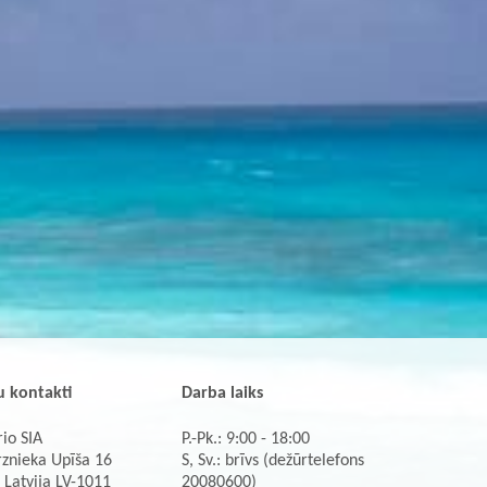
 kontakti
Darba laiks
io SIA
P.-Pk.: 9:00 - 18:00
rznieka Upīša 16
S, Sv.: brīvs (dežūrtelefons
 Latvija LV-1011
20080600)