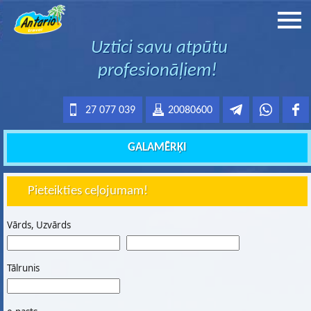
Uztici savu atpūtu
profesionāļiem!
27 077 039
20080600
GALAMĒRĶI
Pieteikties ceļojumam!
Vārds, Uzvārds
Tālrunis