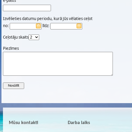
e-pasts
Izvēlieties datumu periodu, kurā Jūs vēlaties ceļot
no:
līdz:
Ceļotāju skaits
Piezīmes
Mūsu kontakti
Darba laiks