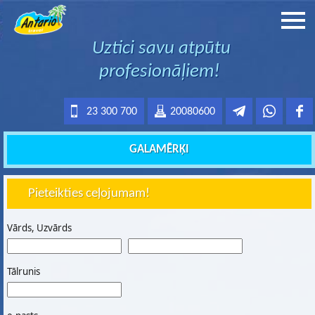
Uztici savu atpūtu
profesionāļiem!
23 300 700
20080600
GALAMĒRĶI
Pieteikties ceļojumam!
Vārds, Uzvārds
Tālrunis