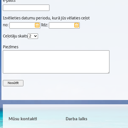
e-pasts
Izvēlieties datumu periodu, kurā Jūs vēlaties ceļot
no:
līdz:
Ceļotāju skaits
Piezīmes
Mūsu kontakti
Darba laiks