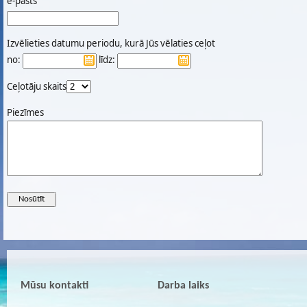
e-pasts
Izvēlieties datumu periodu, kurā Jūs vēlaties ceļot
no:
līdz:
Ceļotāju skaits
Piezīmes
Mūsu kontakti
Darba laiks