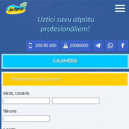
Uztici savu atpūtu
profesionāļiem!
200 80 600
20080600
GALAMĒRĶI
Pieteikties ceļojumam!
Vārds, Uzvārds
Tālrunis