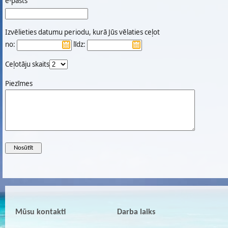
e-pasts
Izvēlieties datumu periodu, kurā Jūs vēlaties ceļot
no:
līdz:
Ceļotāju skaits
Piezīmes
Mūsu kontakti
Darba laiks