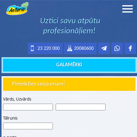
Uztici savu atpūtu
profesionāļiem!
23 220 000
20080600
GALAMĒRĶI
Pieteikties ceļojumam!
Vārds, Uzvārds
Tālrunis