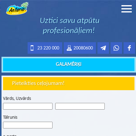
Uztici savu atpūtu
profesionāļiem!
23 220 000
20080600
GALAMĒRĶI
Pieteikties ceļojumam!
Vārds, Uzvārds
Tālrunis