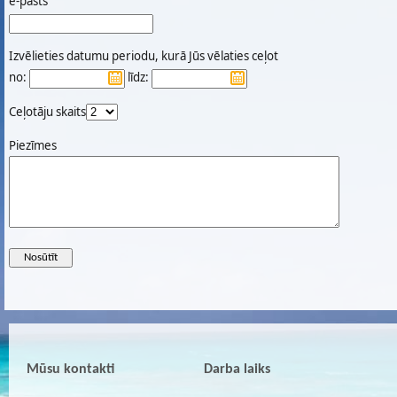
e-pasts
Izvēlieties datumu periodu, kurā Jūs vēlaties ceļot
no:
līdz:
Ceļotāju skaits
Piezīmes
Mūsu kontakti
Darba laiks