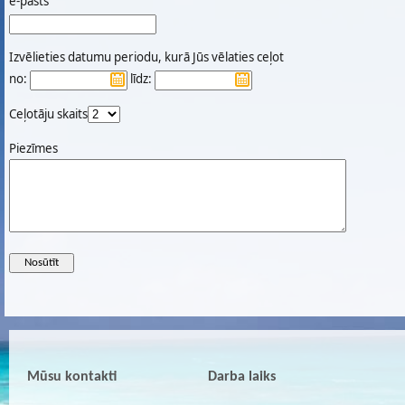
e-pasts
Izvēlieties datumu periodu, kurā Jūs vēlaties ceļot
no:
līdz:
Ceļotāju skaits
Piezīmes
Mūsu kontakti
Darba laiks