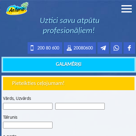
Uztici savu atpūtu
profesionāļiem!
200 80 600
20080600
GALAMĒRĶI
Pieteikties ceļojumam!
Vārds, Uzvārds
Tālrunis