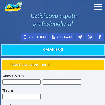
Uztici savu atpūtu
profesionāļiem!
23 220 000
20080600
GALAMĒRĶI
Pieteikties ceļojumam!
Vārds, Uzvārds
Tālrunis