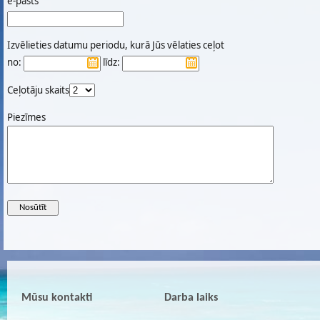
e-pasts
Izvēlieties datumu periodu, kurā Jūs vēlaties ceļot
no:
līdz:
Ceļotāju skaits
Piezīmes
Mūsu kontakti
Darba laiks