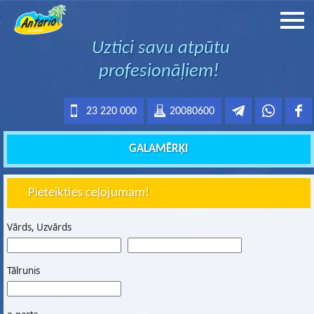
Uztici savu atpūtu
profesionāļiem!
23 220 000
20080600
GALAMĒRĶI
Pieteikties ceļojumam!
Vārds, Uzvārds
Tālrunis