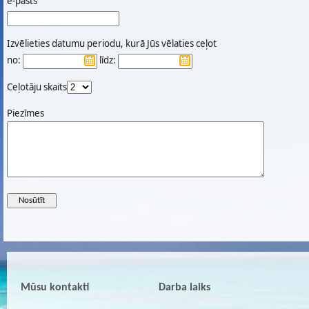
e-pasts
Izvēlieties datumu periodu, kurā Jūs vēlaties ceļot
no:
līdz:
Ceļotāju skaits
Piezīmes
Mūsu kontakti
Darba laiks