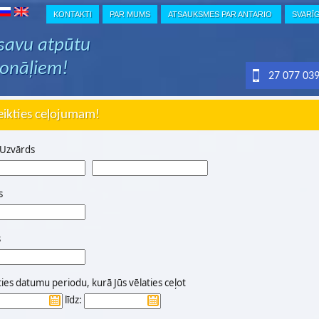
KONTAKTI
PAR MUMS
ATSAUKSMES PAR ANTARIO
SVARĪ
 savu atpūtu
ionāļiem!
27 077 03
eikties ceļojumam!
 Uzvārds
s
s
ties datumu periodu, kurā Jūs vēlaties ceļot
līdz: