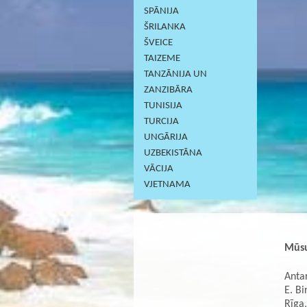
SPĀNIJA
ŠRILANKA
ŠVEICE
TAIZEME
TANZĀNIJA UN
ZANZIBĀRA
TUNISIJA
TURCIJA
UNGĀRIJA
UZBEKISTĀNA
VĀCIJA
VJETNAMA
Mūsu
Antar
E. Bi
Rīga,