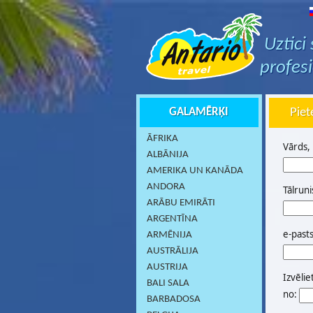
Uztici
profes
GALAMĒRĶI
Piet
ĀFRIKA
Vārds,
ALBĀNIJA
AMERIKA UN KANĀDA
ANDORA
Tālruni
ARĀBU EMIRĀTI
ARGENTĪNA
e-past
ARMĒNIJA
AUSTRĀLIJA
AUSTRIJA
Izvēlie
BALI SALA
no:
BARBADOSA