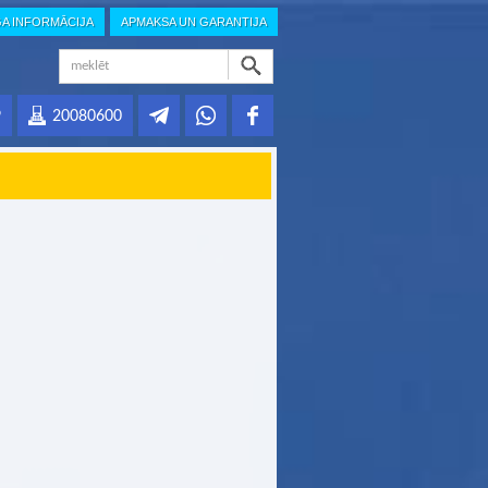
GA INFORMĀCIJA
APMAKSA UN GARANTIJA
9
20080600