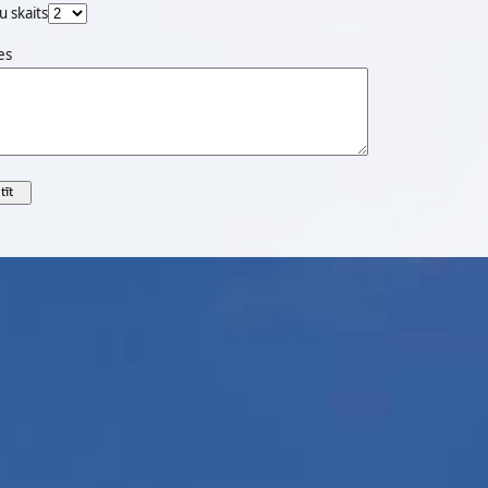
u skaits
es