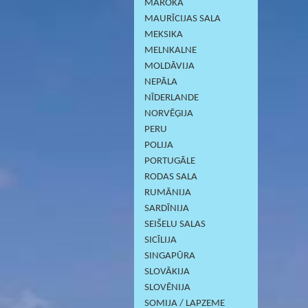
MAROKA
MAURĪCIJAS SALA
MEKSIKA
MELNKALNE
MOLDĀVIJA
NEPĀLA
NĪDERLANDE
NORVĒĢIJA
PERU
POLIJA
PORTUGĀLE
RODAS SALA
RUMĀNIJA
SARDĪNIJА
SEIŠELU SALAS
SICĪLIJA
SINGAPŪRA
SLOVĀKIJA
SLOVĒNIJA
SOMIJA / LAPZEME