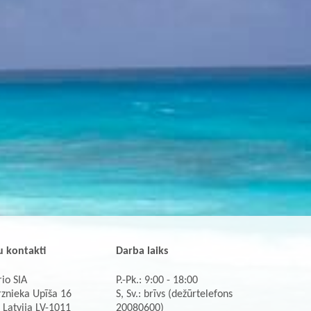
 kontakti
Darba laiks
io SIA
P.-Pk.: 9:00 - 18:00
rznieka Upīša 16
S, Sv.: brīvs (dežūrtelefons
 Latvija LV-1011
20080600)