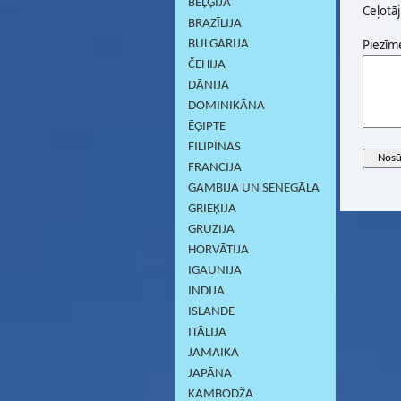
BEĻĢIJA
Ceļotāj
BRAZĪLIJA
Piezīm
BULGĀRIJA
ČEHIJA
DĀNIJA
DOMINIKĀNA
ĒĢIPTE
FILIPĪNAS
FRANCIJA
GAMBIJA UN SENEGĀLA
GRIEĶIJA
GRUZIJA
HORVĀTIJA
IGAUNIJA
INDIJA
ISLANDE
ITĀLIJA
JAMAIKA
JAPĀNA
KAMBODŽA