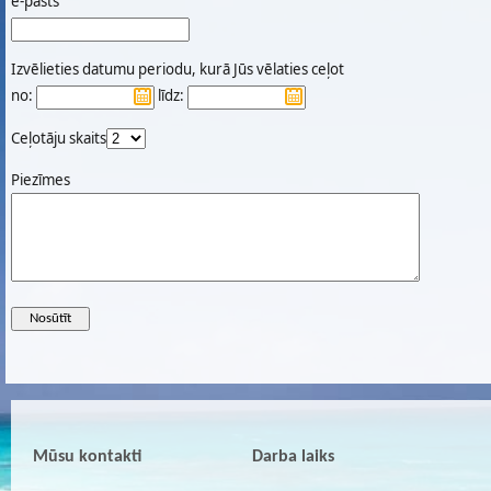
e-pasts
Izvēlieties datumu periodu, kurā Jūs vēlaties ceļot
no:
līdz:
Ceļotāju skaits
Piezīmes
Mūsu kontakti
Darba laiks