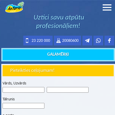
Uztici savu atpūtu
profesionāļiem!
23 220 000
20080600
GALAMĒRĶI
Pieteikties ceļojumam!
Vārds, Uzvārds
Tālrunis