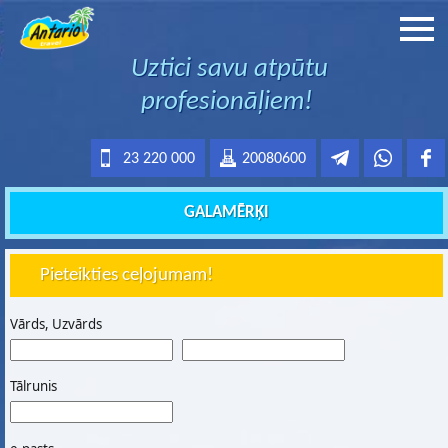
Uztici savu atpūtu
profesionāļiem!
23 220 000
20080600
GALAMĒRĶI
Pieteikties ceļojumam!
Vārds, Uzvārds
Tālrunis