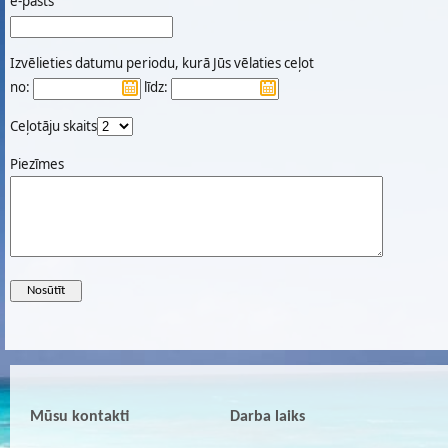
e-pasts
Izvēlieties datumu periodu, kurā Jūs vēlaties ceļot
no:
līdz:
Ceļotāju skaits
Piezīmes
Mūsu kontakti
Darba laiks