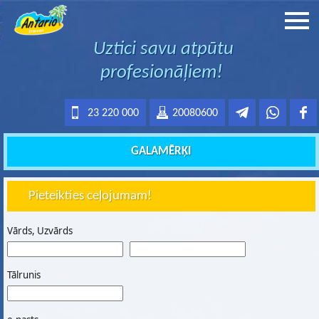
Uztici savu atpūtu
profesionāļiem!
23 220 000
20080600
GALAMĒRĶI
Pieteikties ceļojumam!
Vārds, Uzvārds
Tālrunis