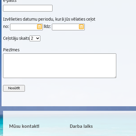
e-pasts
Izvēlieties datumu periodu, kurā Jūs vēlaties ceļot
no:
līdz:
Ceļotāju skaits
Piezīmes
Mūsu kontakti
Darba laiks