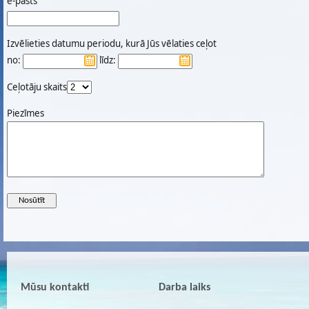
e-pasts
Izvēlieties datumu periodu, kurā Jūs vēlaties ceļot
no:
līdz:
Ceļotāju skaits
Piezīmes
Mūsu kontakti
Darba laiks