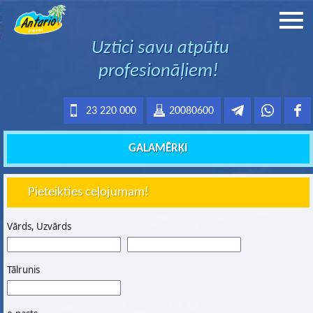
Uztici savu atpūtu
profesionāļiem!
23 220 000
20080600
GALAMĒRĶI
Pieteikties ceļojumam!
Vārds, Uzvārds
Tālrunis