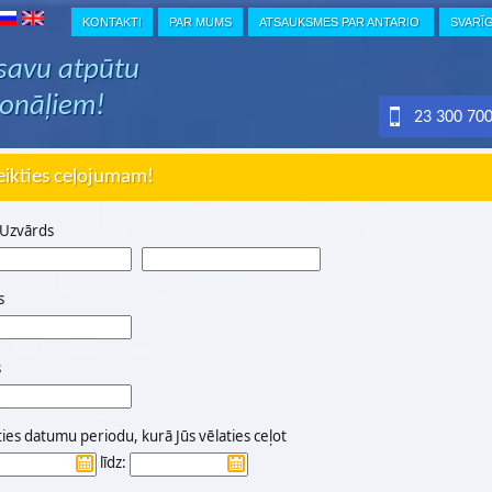
KONTAKTI
PAR MUMS
ATSAUKSMES PAR ANTARIO
SVARĪ
 savu atpūtu
ionāļiem!
23 300 70
eikties ceļojumam!
 Uzvārds
s
s
ties datumu periodu, kurā Jūs vēlaties ceļot
līdz: