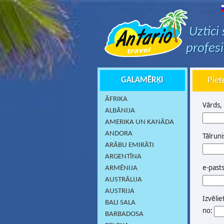
Uztici
profes
GALAMĒRĶI
Piet
ĀFRIKA
Vārds,
ALBĀNIJA
AMERIKA UN KANĀDA
ANDORA
Tālruni
ARĀBU EMIRĀTI
ARGENTĪNA
e-past
ARMĒNIJA
AUSTRĀLIJA
AUSTRIJA
Izvēlie
BALI SALA
no:
BARBADOSA