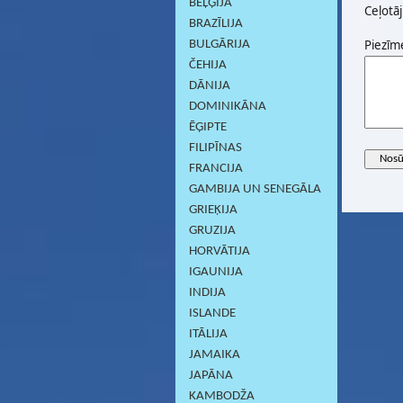
BEĻĢIJA
Ceļotāj
BRAZĪLIJA
Piezīm
BULGĀRIJA
ČEHIJA
DĀNIJA
DOMINIKĀNA
ĒĢIPTE
FILIPĪNAS
FRANCIJA
GAMBIJA UN SENEGĀLA
GRIEĶIJA
GRUZIJA
HORVĀTIJA
IGAUNIJA
INDIJA
ISLANDE
ITĀLIJA
JAMAIKA
JAPĀNA
KAMBODŽA