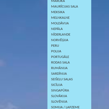
MAROKA
MAURĪCIJAS SALA
MEKSIKA
MELNKALNE
MOLDĀVIJA
NEPĀLA
NĪDERLANDE
NORVĒĢIJA
PERU
POLIJA
PORTUGĀLE
RODAS SALA
RUMĀNIJA
SARDĪNIJА
SEIŠELU SALAS
SICĪLIJA
SINGAPŪRA
SLOVĀKIJA
SLOVĒNIJA
SOMIJA / LAPZEME