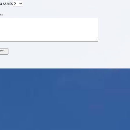
u skaits
es