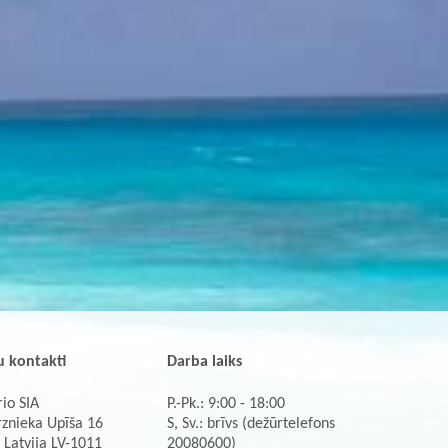
 kontakti
Darba laiks
io SIA
P.-Pk.: 9:00 - 18:00
rznieka Upīša 16
S, Sv.: brīvs (dežūrtelefons
 Latvija LV-1011
20080600)