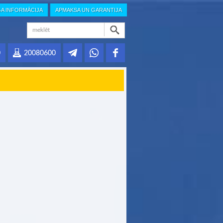
GA INFORMĀCIJA
APMAKSA UN GARANTIJA
0
20080600