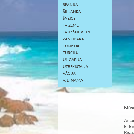
SPĀNIJA
ŠRILANKA
ŠVEICE
TAIZEME
TANZĀNIJA UN
ZANZIBĀRA
TUNISIJA
TURCIJA
UNGĀRIJA
UZBEKISTĀNA
VĀCIJA
VJETNAMA
Mūsu
Antar
E. Bi
Rīga,