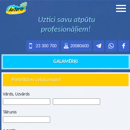
Uztici savu atpūtu
profesionāļiem!
23 300 700
20080600
GALAMĒRĶI
Pieteikties ceļojumam!
Vārds, Uzvārds
Tālrunis