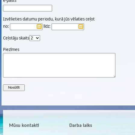
e-pasts
Izvēlieties datumu periodu, kurā Jūs vēlaties ceļot
no:
līdz:
Ceļotāju skaits
Piezīmes
Mūsu kontakti
Darba laiks