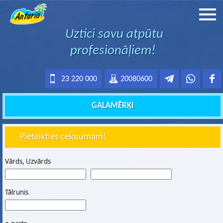
Uztici savu atpūtu
profesionāļiem!
23 220 000
20080600
GALAMĒRĶI
Pieteikties ceļojumam!
Vārds, Uzvārds
Tālrunis