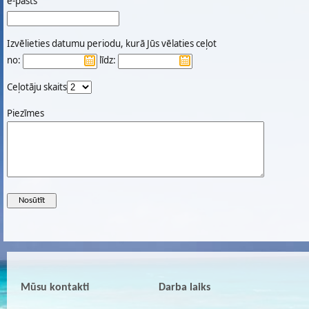
e-pasts
Izvēlieties datumu periodu, kurā Jūs vēlaties ceļot
no:
līdz:
Ceļotāju skaits
Piezīmes
Mūsu kontakti
Darba laiks