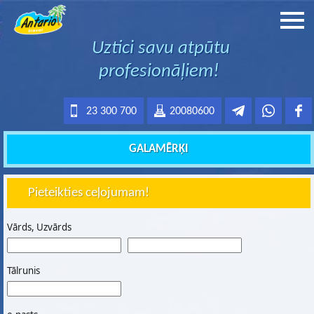
Uztici savu atpūtu
profesionāļiem!
23 300 700
20080600
GALAMĒRĶI
Pieteikties ceļojumam!
Vārds, Uzvārds
Tālrunis