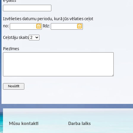
e-pasts
Izvēlieties datumu periodu, kurā Jūs vēlaties ceļot
no:
līdz:
Ceļotāju skaits
Piezīmes
Mūsu kontakti
Darba laiks