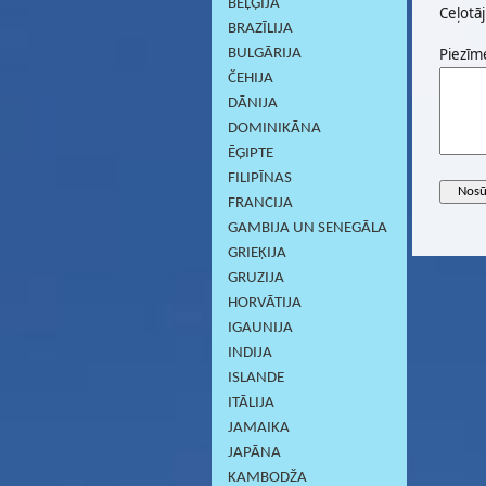
BEĻĢIJA
Ceļotāj
BRAZĪLIJA
Piezīm
BULGĀRIJA
ČEHIJA
DĀNIJA
DOMINIKĀNA
ĒĢIPTE
FILIPĪNAS
FRANCIJA
GAMBIJA UN SENEGĀLA
GRIEĶIJA
GRUZIJA
HORVĀTIJA
IGAUNIJA
INDIJA
ISLANDE
ITĀLIJA
JAMAIKA
JAPĀNA
KAMBODŽA