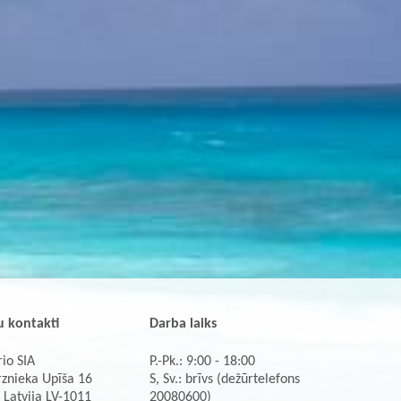
 kontakti
Darba laiks
io SIA
P.-Pk.: 9:00 - 18:00
rznieka Upīša 16
S, Sv.: brīvs (dežūrtelefons
 Latvija LV-1011
20080600)