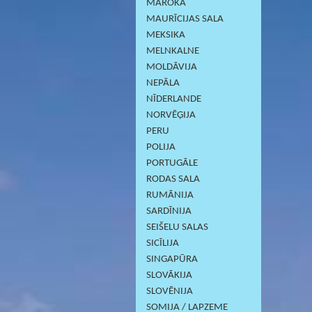
MAROKA
MAURĪCIJAS SALA
MEKSIKA
MELNKALNE
MOLDĀVIJA
NEPĀLA
NĪDERLANDE
NORVĒĢIJA
PERU
POLIJA
PORTUGĀLE
RODAS SALA
RUMĀNIJA
SARDĪNIJА
SEIŠELU SALAS
SICĪLIJA
SINGAPŪRA
SLOVĀKIJA
SLOVĒNIJA
SOMIJA / LAPZEME