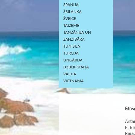
SPĀNIJA
ŠRILANKA
ŠVEICE
TAIZEME
TANZĀNIJA UN
ZANZIBĀRA
TUNISIJA
TURCIJA
UNGĀRIJA
UZBEKISTĀNA
VĀCIJA
VJETNAMA
Mūsu
Antar
E. Bi
Rīga,