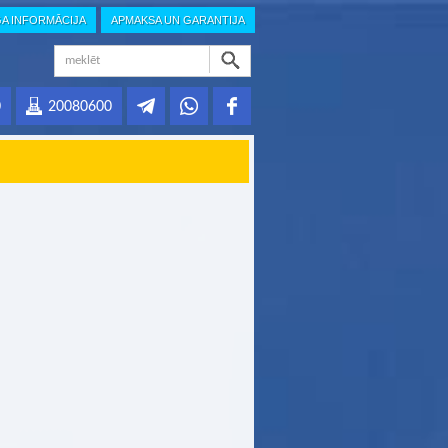
GA INFORMĀCIJA
APMAKSA UN GARANTIJA
0
20080600