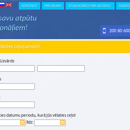
KONTAKTI
PAR MUMS
ATSAUKSMES PAR ANTARIO
SVARĪ
 savu atpūtu
ionāļiem!
200 80 60
eikties ceļojumam!
 Uzvārds
s
s
ties datumu periodu, kurā Jūs vēlaties ceļot
līdz: