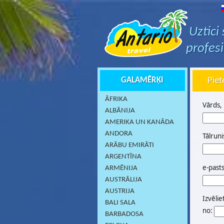
Uztici
profes
GALAMĒRĶI
Piet
ĀFRIKA
Vārds,
ALBĀNIJA
AMERIKA UN KANĀDA
ANDORA
Tālruni
ARĀBU EMIRĀTI
ARGENTĪNA
e-past
ARMĒNIJA
AUSTRĀLIJA
AUSTRIJA
Izvēlie
BALI SALA
no:
BARBADOSA