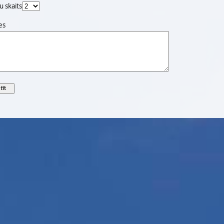
u skaits
es