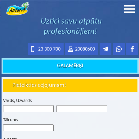
Uztici savu atpūtu
profesionāļiem!
23 300 700
20080600
GALAMĒRĶI
Pieteikties ceļojumam!
Vārds, Uzvārds
Tālrunis