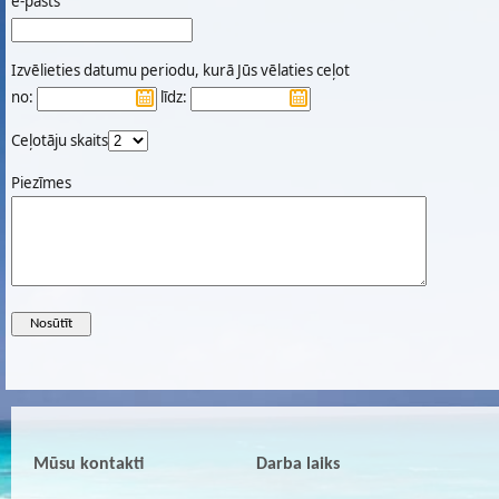
e-pasts
Izvēlieties datumu periodu, kurā Jūs vēlaties ceļot
no:
līdz:
Ceļotāju skaits
Piezīmes
Mūsu kontakti
Darba laiks